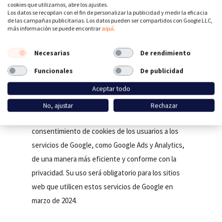
cookies que utilizamos, abre los ajustes.
Los datos se recopilan con el fin de personalizar la publicidad y medir la eficacia
de las campañas publicitarias. Los datos pueden ser compartidos con Google LLC,
más información se puede encontrar
aquí
.
Preguntas frecuentes
Necesarias
De rendimiento
¿Qué es el Google Consent Mode v2?
Funcionales
De publicidad
El Google Consent Mode v2, introducido a finales
Aceptar todo
de 2023, es una versión actualizada del Modo
Consentimiento original de Google. Permite a los
No, ajustar
Rechazar
sitios web comunicar las preferencias de
consentimiento de cookies de los usuarios a los
servicios de Google, como Google Ads y Analytics,
de una manera más eficiente y conforme con la
privacidad. Su uso será obligatorio para los sitios
web que utilicen estos servicios de Google en
marzo de 2024.