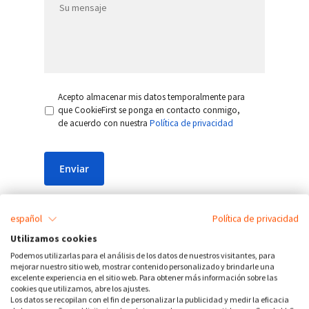
Acepto almacenar mis datos temporalmente para
que CookieFirst se ponga en contacto conmigo,
de acuerdo con nuestra
Política de privacidad
Enviar
español
Política de privacidad
Utilizamos cookies
Podemos utilizarlas para el análisis de los datos de nuestros visitantes, para
¿Tu sitio web no cumple
mejorar nuestro sitio web, mostrar contenido personalizado y brindarle una
excelente experiencia en el sitio web. Para obtener más información sobre las
con el RGPD? Regístrate y
cookies que utilizamos, abre los ajustes.
cumple con las normativas
Los datos se recopilan con el fin de personalizar la publicidad y medir la eficacia