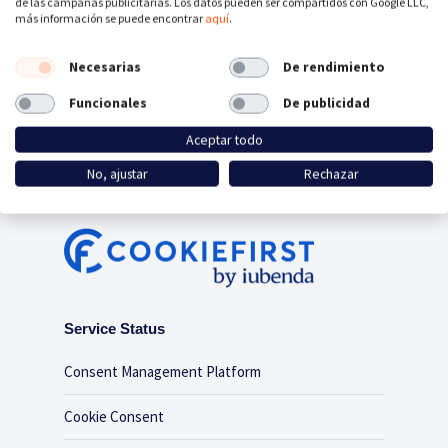
de las campañas publicitarias. Los datos pueden ser compartidos con Google LLC,
en cuestión de minutos.
más información se puede encontrar
aquí
.
Necesarias
De rendimiento
Funcionales
De publicidad
REGÍSTRATE AHORA
Aceptar todo
No, ajustar
Rechazar
Service Status
Consent Management Platform
Cookie Consent