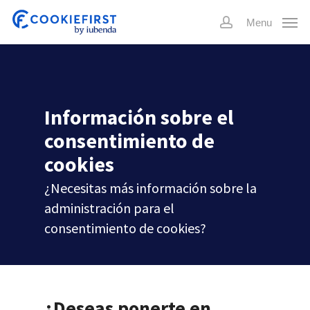
Skip
Menu
to
account
main
content
Información sobre el
consentimiento de
cookies
¿Necesitas más información sobre la
administración para el
consentimiento de cookies?
¿Deseas ponerte en