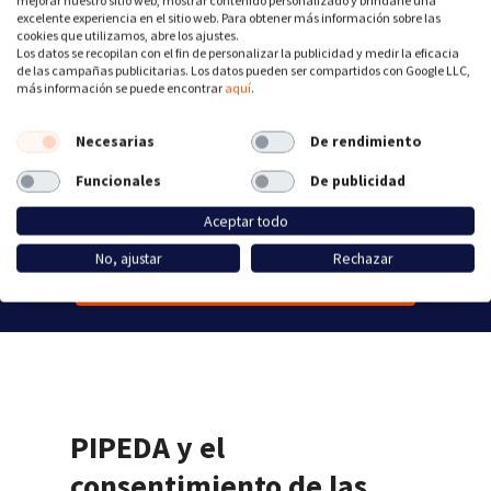
¿Eres una agencia,
excelente experiencia en el sitio web. Para obtener más información sobre las
diseñador web u otro
cookies que utilizamos, abre los ajustes.
Los datos se recopilan con el fin de personalizar la publicidad y medir la eficacia
distribuidor?
de las campañas publicitarias. Los datos pueden ser compartidos con Google LLC,
más información se puede encontrar
aquí
.
Obtén una comisión del 30%, échale un
vistazo a nuestro
modelo para
Necesarias
De rendimiento
distribuidores
o contáctanos para
Funcionales
De publicidad
números superiores a 500 clientes
Aceptar todo
No, ajustar
Rechazar
Calcula tus ingresos
PIPEDA y el
consentimiento de las