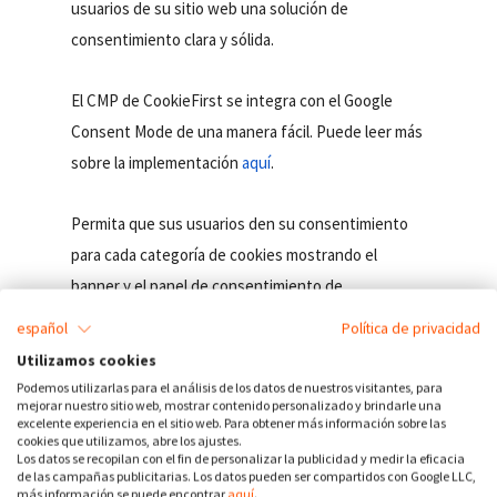
usuarios de su sitio web una solución de
consentimiento clara y sólida.
El CMP de CookieFirst se integra con el Google
Consent Mode de una manera fácil. Puede leer más
sobre la implementación
aquí
.
Permita que sus usuarios den su consentimiento
para cada categoría de cookies mostrando el
banner y el panel de consentimiento de
CookieFirst en su sitio web.
español
Política de privacidad
Utilizamos cookies
Independientemente del tamaño de su sitio web,
Podemos utilizarlas para el análisis de los datos de nuestros visitantes, para
mejorar nuestro sitio web, mostrar contenido personalizado y brindarle una
el Google Consent Mode y CookieFirst juntos
excelente experiencia en el sitio web. Para obtener más información sobre las
hacen que el cumplimiento de las cookies sea
cookies que utilizamos, abre los ajustes.
Los datos se recopilan con el fin de personalizar la publicidad y medir la eficacia
rápido y fácil.
de las campañas publicitarias. Los datos pueden ser compartidos con Google LLC,
más información se puede encontrar
aquí
.