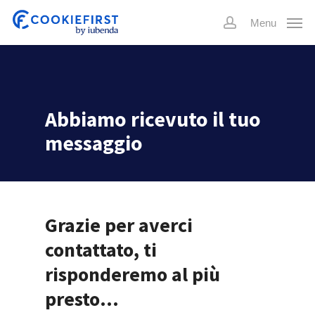
Skip
Menu
to
account
main
content
Abbiamo ricevuto il tuo
messaggio
Grazie per averci
contattato, ti
risponderemo al più
presto…