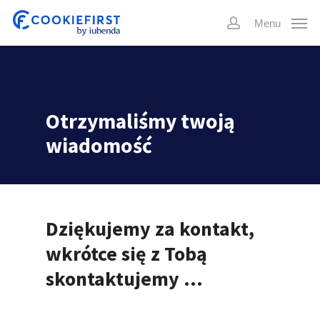
Skip
Menu
to
account
main
content
Otrzymaliśmy twoją
wiadomość
Dziękujemy za kontakt,
wkrótce się z Tobą
skontaktujemy …