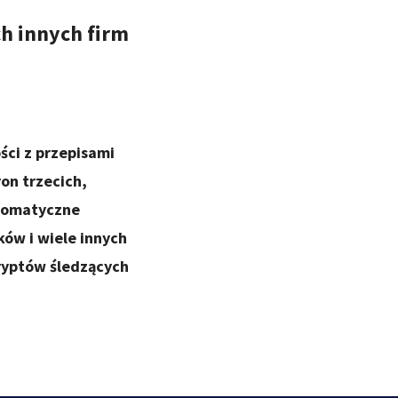
h innych firm
ści z przepisami
on trzecich,
utomatyczne
ów i wiele innych
kryptów śledzących