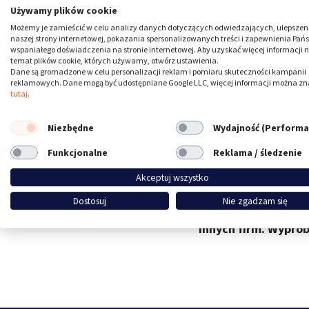
Używamy plików cookie
Uzyskaj zgod
Możemy je zamieścić w celu analizy danych dotyczących odwiedzających, ulepszen
naszej strony internetowej, pokazania spersonalizowanych treści i zapewnienia Pań
wspaniałego doświadczenia na stronie internetowej. Aby uzyskać więcej informacji 
temat plików cookie, których używamy, otwórz ustawienia.
Dane są gromadzone w celu personalizacji reklam i pomiaru skuteczności kampanii
reklamowych. Dane mogą być udostępniane Google LLC, więcej informacji można zn
tutaj
.
CookieFirst ma na 
Niezbędne
Wydajność (Performa
ePrivacy i GDPR. Pl
Funkcjonalne
Reklama / śledzenie
zarządzanie zgodam
Akceptuj wszystko
deklarowanie plikó
Dostosuj
Nie zgadzam się
funkcji. Uniknij w
innych firm. Wypró