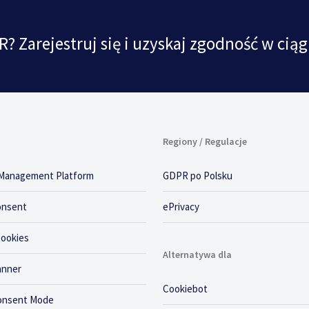
? Zarejestruj się i uzyskaj zgodność w ciąg
Regiony / Regulacje
Management Platform
GDPR po Polsku
onsent
ePrivacy
Cookies
Alternatywa dla
anner
Cookiebot
onsent Mode