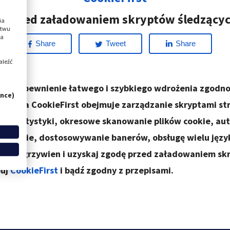
ę przed załadowaniem skryptów śledzącyc
ia
stwu
na
Share
Tweet
Share
aleźć
celu zapewnienie łatwego i szybkiego wdrożenia zgodno
nce)
atforma CookieFirst obejmuje zarządzanie skryptami str
i, statystyki, okresowe skanowanie plików cookie, a
w cookie, dostosowywanie banerów, obsługę wielu język
ysokich grzywien i uzyskaj zgodę przed załadowaniem s
buj
CookieFirst
i bądź zgodny z przepisami.