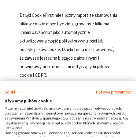
Dzięki CookieFirst miesięczny raport ze skanowania
plików cookie może być zintegrowany z kilkoma
liniami JavaScript jako automatycznie
aktualizowana część polityki prywatności lub
polityki plików cookie. Dzięki temu masz pewność,
że zawsze jesteś na bieżąco z aktualnymi i
prawidłowymi informacjami dotyczącymi plików
cookie i GDPR.
CookieFirst jest jednym z niewielu w pełni
polski
Polityka prywatności
zgodnych z GDPR rozwiązań na rynku plików
Używamy plików cookie
Możemy je zamieścić w celu analizy danych dotyczących odwiedzających,
cookie. Umożliwiamy Ci zadbanie o wszystko, co
ulepszenia naszej strony internetowej, pokazania spersonalizowanych treści i
jest istotne na Twojej stronie internetowej w
zapewnienia Państwu wspaniałego doświadczenia na stronie internetowej. Aby
uzyskać więcej informacji na temat plików cookie, których używamy, otwórz
odniesieniu do plików cookie i GDPR. Dzięki temu
ustawienia.
Dane są gromadzone w celu personalizacji reklam i pomiaru skuteczności
możesz mieć pewność, że Twoja strona jest zgodna