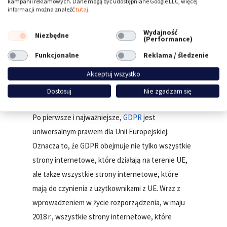
kampanii reklamowych. Dane mogą być udostępniane Google LLC, więcej
informacji można znaleźć
tutaj
.
z przepisami.
Wydajność
Niezbędne
(Performance)
Polityka cookies | Czy unijne prawo
Funkcjonalne
Reklama / śledzenie
dotyczące cookies ma wpływ na strony
internetowe w USA i Wielkiej Brytanii?
Akceptuj wszystko
Krótka i prosta odpowiedź brzmi: tak.
Dostosuj
Nie zgadzam się
Po pierwsze i najważniejsze,
GDPR
jest
uniwersalnym prawem dla Unii Europejskiej.
Oznacza to, że GDPR obejmuje nie tylko wszystkie
strony internetowe, które działają na terenie UE,
ale także wszystkie strony internetowe, które
mają do czynienia z użytkownikami z UE. Wraz z
wprowadzeniem w życie rozporządzenia, w maju
2018 r., wszystkie strony internetowe, które