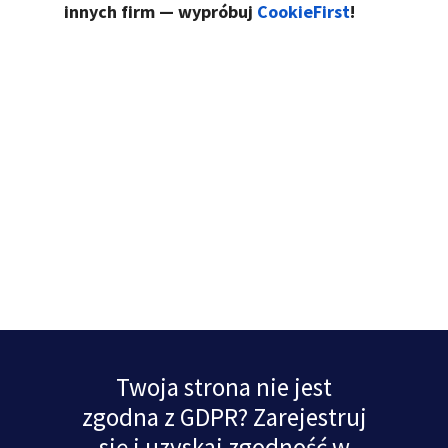
innych firm — wypróbuj
CookieFirst
!
Twoja strona nie jest
zgodna z GDPR? Zarejestruj
się i uzyskaj zgodność w