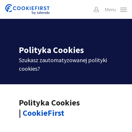
Skip
Menu
to
account
main
content
Polityka Cookies
Szukasz zautomatyzowanej polityki
cookies?
Polityka Cookies
|
CookieFirst