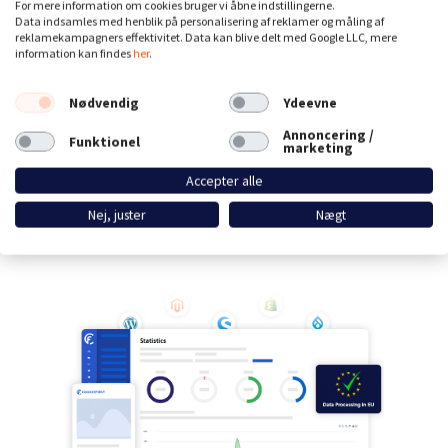
For mere information om cookies bruger vi åbne indstillingerne.
Data indsamles med henblik på personalisering af reklamer og måling af
Se samtykke-statistikker og optimer din opt-
reklamekampagners effektivitet. Data kan blive delt med Google LLC, mere
in-rate
information kan findes
her
.
Datalagring i
EU
Nødvendig
Ydeevne
Annoncering /
Funktionel
marketing
Start din gratis prøveperiode
Accepter alle
Nej, juster
Nægt