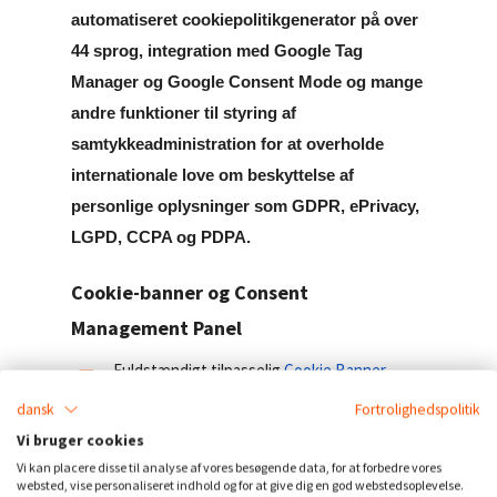
automatiseret cookiepolitikgenerator på over
44 sprog, integration med Google Tag
Manager og Google Consent Mode og mange
andre funktioner til styring af
samtykkeadministration for at overholde
internationale love om beskyttelse af
personlige oplysninger som GDPR, ePrivacy,
LGPD, CCPA og PDPA.
Cookie-banner og Consent
Management Panel
Fuldstændigt tilpasselig
Cookie Banner
Let i overensstemmelse med
GDPR, LGPD
dansk
Fortrolighedspolitik
og
CCPA
Vi bruger cookies
Administrer dine cookies og scripts fra
Vi kan placere disse til analyse af vores besøgende data, for at forbedre vores
websted, vise personaliseret indhold og for at give dig en god webstedsoplevelse.
tredjeparter