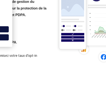
ctions de gestion du
nales sur la protection de la
, CCPA et PDPA.
nt
et le
.
CCPA
imisez votre taux d’opt-in