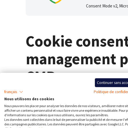
Consent Mode v2, Micr
Cookie consen
management p
CMP
Continuer sans acc
français
Politique de confiden
Nous utilisons des cookies
La
consent management platform
CookieFirst offr
Nous pouvons les placer pour analyser les données de nos visiteurs, améliorer notre si
afficher un contenu personnalisé et vous faire vivre une expérience inoubliable. Pour p
des analyses périodiques des cookies, un générate
d'informations sur les cookies que nous utilisons, ouvrez les paramètres.
Les données sont collectées dans le but de personnaliser la publicité et de mesurer l'ef
cookies dans plus de 44 langues, des intégrations
des campagnes publicitaires. Les données peuvent être partagées avec Google LLC. Po