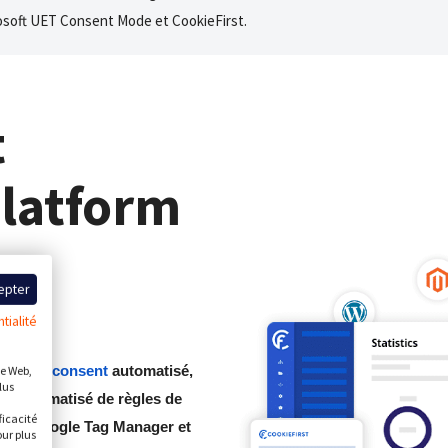
osoft UET Consent Mode et CookieFirst.
t
latform
epter
tialité
e
cookie consent
automatisé,
te Web,
lus
ur automatisé de règles de
ficacité
 avec Google Tag Manager et
ur plus