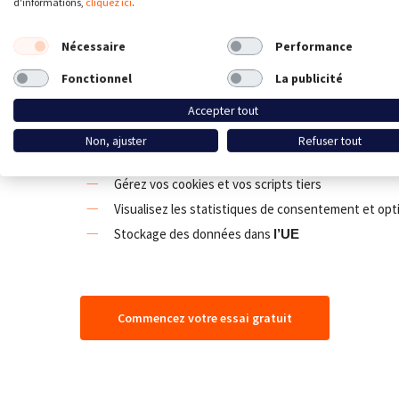
d'informations,
cliquez ici
.
Google Consent Mode et de nombreuses autres fon
consentement pour la conformité aux lois internatio
Nécessaire
Performance
vie privée comme le GDPR, Loi 25, ePrivacy, LGPD
Fonctionnel
La publicité
Bandeau cookies et gestion du consenteme
Accepter tout
Bandeau Cookies
entièrement personnalisable
Non, ajuster
Refuser tout
Conformité aisée avec le
,
le
RGPD
Loi 25,
LGPD
Gérez vos cookies et vos scripts tiers
Visualisez les statistiques de consentement et opt
Stockage des données dans
l’UE
Commencez votre essai gratuit