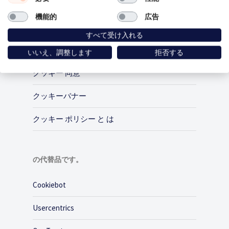
機能的
広告
製品
すべて受け入れる
Cookie 同意
いいえ、調整します
拒否する
クッキー 同意
クッキーバナー
クッキー ポリシー と は
の代替品です。
Cookiebot
Usercentrics