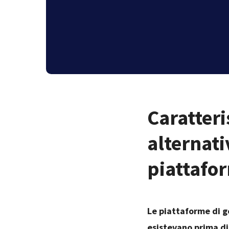
Caratteri
alternati
piattafo
Le piattaforme di g
esistevano prima di