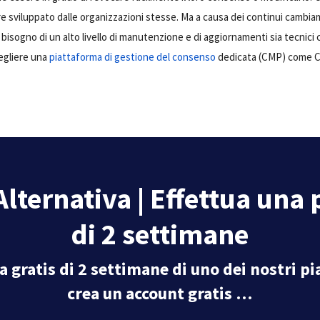
e sviluppato dalle organizzazioni stesse. Ma a causa dei continui cambia
 bisogno di un alto livello di manutenzione e di aggiornamenti sia tecnici
egliere una
piattaforma di gestione del consenso
dedicata (CMP) come C
lternativa | Effettua una 
di 2 settimane
a gratis di 2 settimane di uno dei nostri p
crea un account gratis …