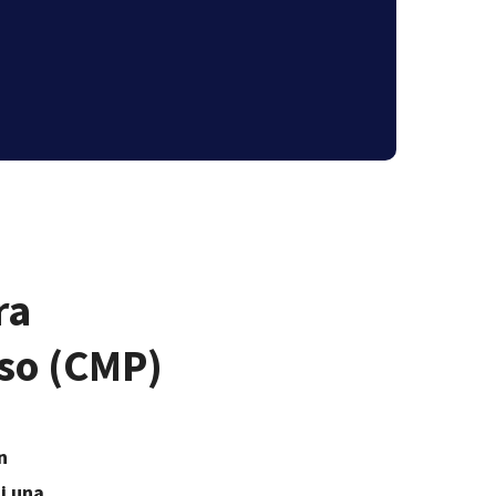
e
ra
nso (CMP)
n
i una