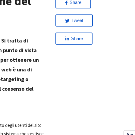
ne del
Share
Tweet
Share
Si tratta di
 punto di vista
 per ottenere un
o web è una di
etargeting o
il consenso del
o degli utenti del sito
Un sistema che gestisce