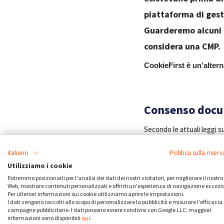
piattaforma di gest
Guarderemo alcuni a
considera una CMP.
CookieFirst è un’alter
Consenso docum
Secondo le attuali leggi 
fornire la prova del cons
italiano
Politica sulla riser
server. Nel caso del GDPR
Utilizziamo i cookie
alternativa a CookiePro, o
Potremmo posizionarli per l'analisi dei dati dei nostri visitatori, per migliorare il nostro 
Web, mostrare contenuti personalizzati e offrirti un'esperienza di navigazione eccezi
Per ulteriori informazioni sui cookie utilizziamo aprire le impostazioni.
I dati vengono raccolti allo scopo di personalizzare la pubblicità e misurare l'efficacia 
campagne pubblicitarie. I dati possono essere condivisi con Google LLC; maggiori
informazioni sono disponibili
qui
.