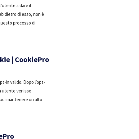
’utente a dare il
eb dietro di esso, non è
 questo processo di
okie | CookiePro
pt-in valido. Dopo l’opt-
n utente venisse
puoi mantenere un alto
iePro