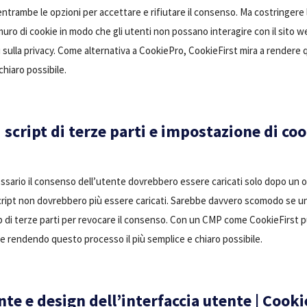
ntrambe le opzioni per accettare e rifiutare il consenso. Ma costringere l
uro di cookie in modo che gli utenti non possano interagire con il sito w
i sulla privacy. Come alternativa a CookiePro, CookieFirst mira a rendere
chiaro possibile.
script di terze parti e impostazione di co
ecessario il consenso dell’utente dovrebbero essere caricati solo dopo un o
cript non dovrebbero più essere caricati. Sarebbe davvero scomodo se u
eb di terze parti per revocare il consenso. Con un CMP come CookieFirst 
te rendendo questo processo il più semplice e chiaro possibile.
te e design dell’interfaccia utente | Cook