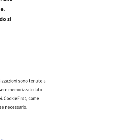
ie.
do si
nizzazioni sono tenute a
ssere memorizzato lato
ei. CookieFirst, come
 se necessario.