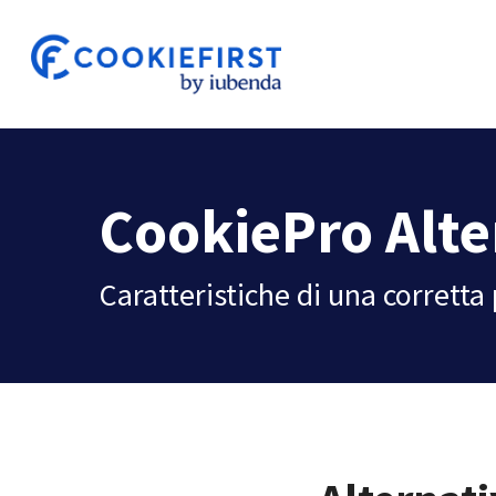
Skip
to
main
content
CookiePro Alte
Caratteristiche di una corrett