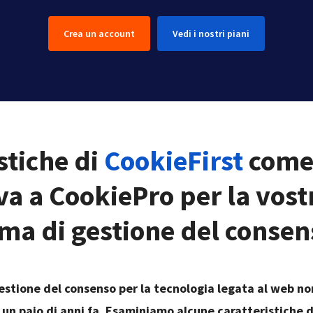
Crea un account
Vedi i nostri piani
stiche di
CookieFirst
com
va a CookiePro per la vost
rma di gestione del conse
estione del consenso per la tecnologia legata al web no
 un paio di anni fa. Esaminiamo alcune caratteristiche d