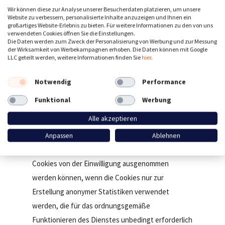
einzuholen. Die CNIL erinnerte die Unternehmen
Wir können diese zur Analyse unserer Besucherdaten platzieren, um unsere
an die Notwendigkeit, ihre Cookie-
Website zu verbessern, personalisierte Inhalte anzuzeigen und Ihnen ein
großartiges Website-Erlebnis zu bieten. Für weitere Informationen zu den von uns
Zustimmungsschnittstellen für die Verwendung
verwendeten Cookies öffnen Sie die Einstellungen.
Die Daten werden zum Zweck der Personalisierung von Werbung und zur Messung
von Tracking-Technologien auf ihren Websites
der Wirksamkeit von Werbekampagnen erhoben. Die Daten können mit Google
oder Apps anzupassen, z. B. wenn sie Inhalte aus
LLC geteilt werden, weitere Informationen finden Sie
hier
.
externen Quellen wie Social-Media-Plug-ins
Notwendig
Performance
hinzufügen.
Funktional
Werbung
Analyse-Cookies
Alle akzeptieren
Die CNIL erinnerte öffentliche und private
Anpassen
Ablehnen
Organisationen außerdem daran, dass Analytics-
Cookies von der Einwilligung ausgenommen
werden können, wenn die Cookies nur zur
Erstellung anonymer Statistiken verwendet
werden, die für das ordnungsgemäße
Funktionieren des Dienstes unbedingt erforderlich