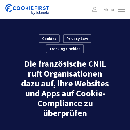
Skip
Menu
to
account
main
content
Cookies
Privacy Law
Tracking Cookies
Die französische CNIL
ruft Organisationen
dazu auf, ihre Websites
und Apps auf Cookie-
Compliance zu
überprüfen