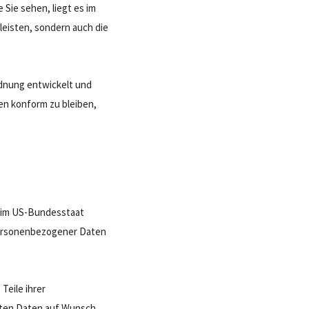
Sie sehen, liegt es im
leisten, sondern auch die
rdnung entwickelt und
n konform zu bleiben,
m im US-Bundesstaat
 personenbezogener Daten
Teile ihrer
sten Daten auf Wunsch