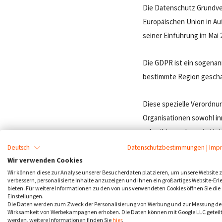
Die Datenschutz Grundve
Europäischen Union in Au
seiner Einführung im Mai 
Die GDPR ist ein sogenann
bestimmte Region geschaf
Diese spezielle Verordn
Organisationen sowohl in
schreibt vor, dass ein U
wenn es zuvor die ausdrü
Deutsch
Datenschutzbestimmungen
|
Imp
Wir verwenden Cookies
Die Datenverarbeitung erf
Wir können diese zur Analyse unserer Besucherdaten platzieren, um unsere Website 
verbessern, personalisierte Inhalte anzuzeigen und Ihnen ein großartiges Website-Erl
oder andere Tracking-Tec
bieten. Für weitere Informationen zu den von uns verwendeten Cookies öffnen Sie die
Einstellungen.
Die Daten werden zum Zweck der Personalisierung von Werbung und zur Messung de
Wirksamkeit von Werbekampagnen erhoben. Die Daten können mit Google LLC geteil
Wenn ein Unternehmen geg
werden, weitere Informationen finden Sie
hier
.