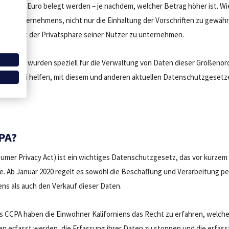
llionen Euro belegt werden – je nachdem, welcher Betrag höher ist. Wie 
eden Unternehmens, nicht nur die Einhaltung der Vorschriften zu gewähr
m Schutz der Privatsphäre seiner Nutzer zu unternehmen.
ieFirst wurden speziell für die Verwaltung von Daten dieser Größeno
n dabei helfen, mit diesem und anderen aktuellen Datenschutzgesetze
.
PA?
sumer Privacy Act) ist ein wichtiges Datenschutzgesetz, das vor kurze
de. Ab Januar 2020 regelt es sowohl die Beschaffung und Verarbeitung
ens als auch den Verkauf dieser Daten.
s CCPA haben die Einwohner Kaliforniens das Recht zu erfahren, welche 
 erfasst werden, die Erfassung ihrer Daten zu stoppen und die erfas