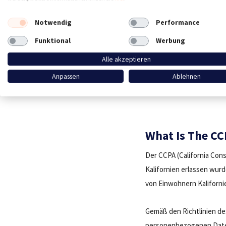
Jahresumsatzes oder 20 Mi
besten Interesse eines j
Notwendig
Performance
notwendigen Schritte zu
Funktional
Werbung
Alle akzeptieren
Consent Manager wie Cook
können Ihrem Unternehme
Anpassen
Ablehnen
egal wo Sie sich befinden
What Is The CC
Der CCPA (California Con
Kalifornien erlassen wur
von Einwohnern Kaliforni
Gemäß den Richtlinien de
personenbezogenen Daten