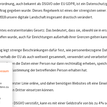
rordnung, auch bekannt als DSGVO oder EU GDPR, ist ein Datenschutzg
ftrag gegeben wurde. Dieses Regelwerk ist eines der strengsten seiner 
2018 unsere digitale Landschaft insgesamt drastisch verändert.
tes extraterritoriales Gesetz. Das bedeutet, dass sie, obwohl sie in ers
fen wurde, auch für Einrichtungen außerhalb ihrer Grenzen gelten kan
ung legt strenge Beschränkungen dafür fest, wie personenbezogene Da
nerhalb der EU als auch weltweit gesammelt, verwendet und verarbeite
nternehmen die Daten einer Person nur dann rechtmäßig erheben, speic
ckliche Zustimmung der betreffenden Person erhalten hat.
ressum
olgt in erster Linie online, und daher benötigen Websites oft eine Einwi
zu
ebnis zu
hnologien Dritter einsetzen können.
r
t
en die DSGVO verstößt, kann es mit einer Geldstrafe von bis zu 4 % 