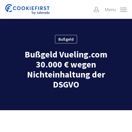
Skip
Menu
to
account
main
content
Bußgeld
Bußgeld Vueling.com
30.000 € wegen
Nichteinhaltung der
DSGVO