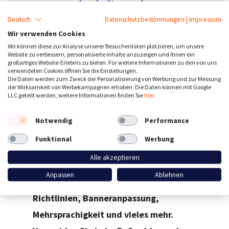
Share
Deutsch
Datenschutzbestimmungen
|
Impressum
Wir verwenden Cookies
Wir können diese zur Analyse unserer Besucherdaten platzieren, um unsere
CookieFirst zielt darauf ab, die
Website zu verbessern, personalisierte Inhalte anzuzeigen und Ihnen ein
großartiges Website-Erlebnis zu bieten. Für weitere Informationen zu den von uns
Einhaltung von ePrivacy und GDPR
verwendeten Cookies öffnen Sie die Einstellungen.
Die Daten werden zum Zweck der Personalisierung von Werbung und zur Messung
einfach und schnell umzusetzen. Die
der Wirksamkeit von Werbekampagnen erhoben. Die Daten können mit Google
LLC geteilt werden, weitere Informationen finden Sie
hier
.
CookieFirst-Plattform umfasst
Skriptmanagement von
Notwendig
Performance
Drittanbietern,
Funktional
Werbung
Einwilligungsmanagement,
Alle akzeptieren
Statistiken, regelmäßige Cookie-
Anpassen
Ablehnen
Scans, automatisierte Cookie-
Richtlinien, Banneranpassung,
Mehrsprachigkeit und vieles mehr.