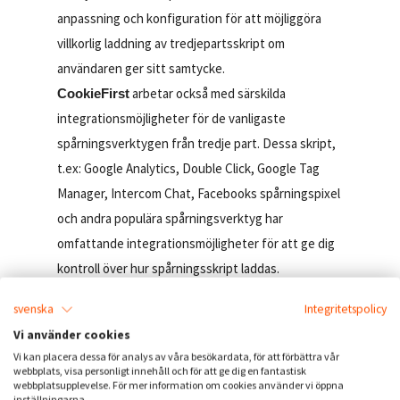
anpassning och konfiguration för att möjliggöra
villkorlig laddning av tredjepartsskript om
användaren ger sitt samtycke.
arbetar också med särskilda
CookieFirst
integrationsmöjligheter för de vanligaste
spårningsverktygen från tredje part. Dessa skript,
t.ex: Google Analytics, Double Click, Google Tag
Manager, Intercom Chat, Facebooks spårningspixel
och andra populära spårningsverktyg har
omfattande integrationsmöjligheter för att ge dig
kontroll över hur spårningsskript laddas.
svenska
Integritetspolicy
Med CookieFirst kan du hantera spårningsskript
Vi använder cookies
från tredje part på ett sätt som liknar Google Tag
Vi kan placera dessa för analys av våra besökardata, för att förbättra vår
Manager. I CookieFirsts instrumentpanel kan du
webbplats, visa personligt innehåll och för att ge dig en fantastisk
webbplatsupplevelse. För mer information om cookies använder vi öppna
lägga till dina spårningsskript och justera deras
inställningarna.