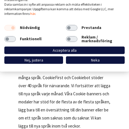
Data samlas in i syfte att anpassa reklam och mäta effektiviteten i
inställningar utan att skriva ett enda stycke kod.
reklamkampanjer. Uppgifterna kan komma att delas med Google LLC, mer
Med bara två klick kan du kräva att en användare
information finns
här
.
ska ge sitt samtycke innan du laddar in Google
Nödvändig
Prestanda
remarketingskript. Du kan själv se hur vi gör det.
Reklam /
Skapa ett konto här.
Funktionell
marknadsföring
Acceptera alla
Språkstöd
Nej, justera
Neka
Både Cookiebot och CookieFirst har stöd för
många språk. CookieFirst och Cookiebot stöder
över 40 språk för närvarande. Vi fortsätter att lägga
till nya språk varje månad. Våra Cookie-banners och
modaler har stöd för de flesta av de flesta språken,
lägg bara till en översättning till din banner eller be
om ett språk som saknas som du saknar. Vi kan
lägga till nya språk inom två veckor.