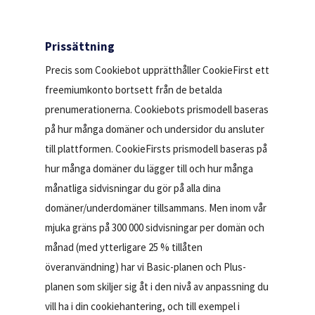
Prissättning
Precis som Cookiebot upprätthåller CookieFirst ett
freemiumkonto bortsett från de betalda
prenumerationerna. Cookiebots prismodell baseras
på hur många domäner och undersidor du ansluter
till plattformen. CookieFirsts prismodell baseras på
hur många domäner du lägger till och hur många
månatliga sidvisningar du gör på alla dina
domäner/underdomäner tillsammans. Men inom vår
mjuka gräns på 300 000 sidvisningar per domän och
månad (med ytterligare 25 % tillåten
överanvändning) har vi Basic-planen och Plus-
planen som skiljer sig åt i den nivå av anpassning du
vill ha i din cookiehantering, och till exempel i