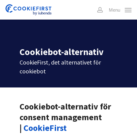
Skip
Menu
to
account
main
content
Cookiebot-alternativ
CookieFirst, det alternativet för
cookiebot
Cookiebot-alternativ för
consent management
|
CookieFirst