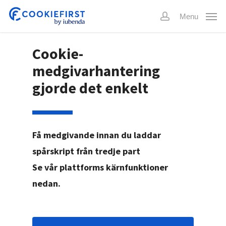
Skip
Menu
to
account
main
content
Cookie-
medgivarhantering
gjorde det enkelt
Få medgivande innan du laddar
spårskript från tredje part
Se vår plattforms kärnfunktioner
nedan.