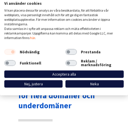
Vi använder cookies
Vi kan placera dessa för analys av våra besökardata, för att förbättra vår
webbplats, visa personligt innehåll och för att ge dig en fantastisk
webbplatsupplevelse. För mer information om cookies använder vi öppna
inställningarna.
Data samlas in i syfte att anpassa reklam och mäta effektiviteten i
reklamkampanjer. Uppgifterna kan komma att delas med Google LLC, mer
information finns
här
.
Nödvändig
Prestanda
Reklam /
Funktionell
marknadsföring
Consent över domäner
Acceptera alla
Be om consent en gång
Nej, justera
Neka
för flera domäner och
underdomäner