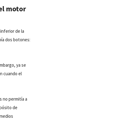
el motor
inferior de la
bía dos botones:
embargo, ya se
ón cuando el
s no permitía a
epósito de
s medios