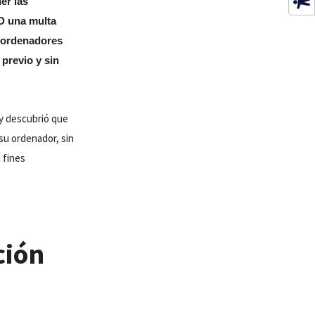
er las
 una multa
s ordenadores
 previo y sin
r y descubrió que
su ordenador, sin
 fines
ción