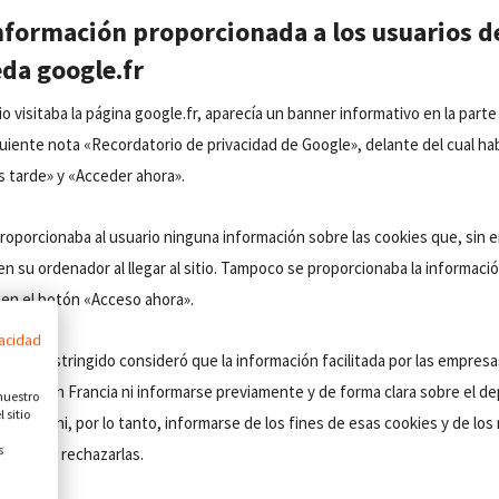
información proporcionada a los usuarios d
da google.fr
 visitaba la página google.fr, aparecía un banner informativo en la parte 
iguiente nota «Recordatorio de privacidad de Google», delante del cual ha
 tarde» y «Acceder ahora».
roporcionaba al usuario ninguna información sobre las cookies que, sin 
n su ordenador al llegar al sitio. Tampoco se proporcionaba la informaci
c en el botón «Acceso ahora».
vacidad
comité restringido consideró que la información facilitada por las empresa
identes en Francia ni informarse previamente y de forma clara sobre el d
 nuestro
 sitio
enador ni, por lo tanto, informarse de los fines de esas cookies y de lo
s
permiten rechazarlas.