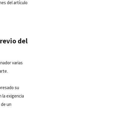
es del artículo
revio del
enador varias
arte.
presado su
 la exigencia
n de un