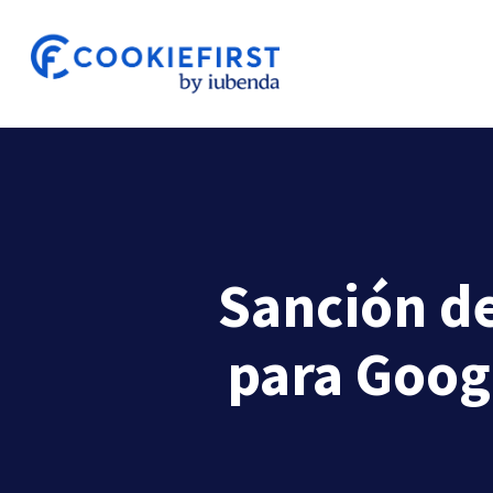
Skip
to
main
content
Sanción de
para Googl