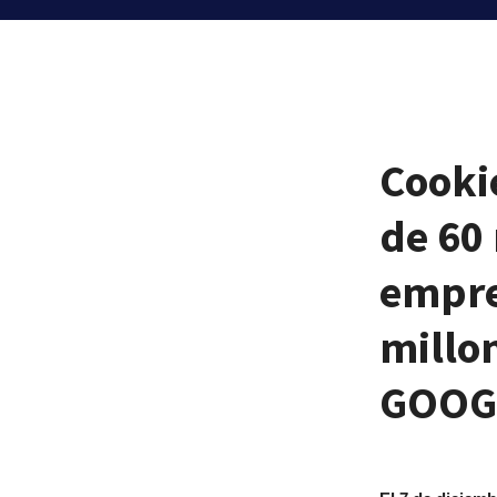
Cooki
de 60 
empre
millo
GOOGL