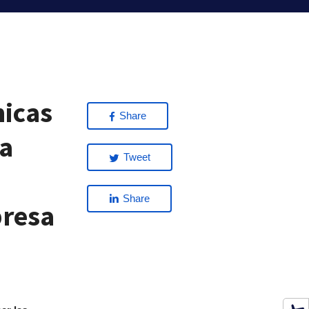
micas
Share
la
Tweet
Share
presa