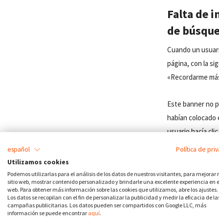
Falta de 
de búsque
Cuando un usuario
página, con la s
«Recordarme más
Este banner no p
habían colocado e
usuario hacía cli
español
Política de pri
Por lo tanto, el 
Utilizamos cookies
los usuarios res
Podemos utilizarlas para el análisis de los datos de nuestros visitantes, para mejorar
sitio web, mostrar contenido personalizado y brindarle una excelente experiencia en el
cookies en su ord
web. Para obtener más información sobre las cookies que utilizamos, abre los ajustes.
Los datos se recopilan con el fin de personalizar la publicidad y medir la eficacia de la
disponibles que 
campañas publicitarias. Los datos pueden ser compartidos con Google LLC, más
información se puede encontrar
aquí
.