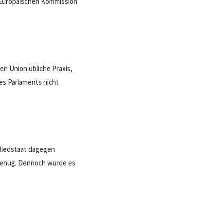
 Europäischen Kommission
hen Union übliche Praxis,
es Parlaments nicht
gliedstaat dagegen
t genug. Dennoch wurde es