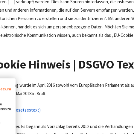
oren [….] verknüpft werden. Dies kann Spuren hinterlassen, die insbeso
oren und anderen Informationen, die auf den Servern empfangen werde
türlichen Personen zu erstellen und sie zu identifizieren“. Mit andere
en können, handelt es sich um personenbezogene Daten. Möchten Sie me
r elektronische Kommunikation wissen, auch bekannt als das „EU-Cooki
okie Hinweis | DSGVO Tex
rordnung wurde im April 2016 sowohl vom Europäischen Parlament als 
ressum
 am 25. Mai 2018 in Kraft.
zu
ebnis zu
(DSGVO-Gesetzestext)
r
 viel länger. Es begann als Vorschlag bereits 2012 und die Verhandlung
t