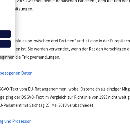
Dezember 2015 zwischen dem Europäischen Parlament, dem Rat und der
le Trilogsitzungen.
ung
uf eine „Diskussion zwischen drei Parteien“ und ist eine in der Europäisc
beschrieben ist. Sie werden verwendet, wenn der Rat den Vorschlägen d
beginnen die Trilogverhandlungen.
nbezogenen Daten
DSGVO-Text vom EU-Rat angenommen, wobei Österreich als einziger Mit
lge ging der DSGVO-Text im Vergleich zur Richtlinie von 1995 nicht wei
-Parlament mit Stichtag 25. Mai 2018 verabschiedet.
ng und Prozessor