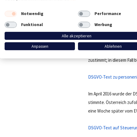
selbst begannen am 15. 
– auch bekannt als formel
Notwendig
Performance
Funktional
Werbung
DSGVO-Text zur Einwillig
Alle akzeptieren
Der Trilog bezieht sich a
Anpassen
Ablehnen
die in den EU-Verträgen 
zustimmt; in diesem Fall 
DSGVO-Text zu persone
Im April 2016 wurde der 
stimmte. Österreich zufo
eine Woche später vom EU
DSGVO-Text auf Steueru