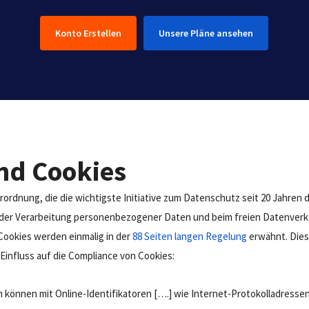
Konto Erstellen
Unsere Pläne ansehen
nd Cookies
rdnung, die die wichtigste Initiative zum Datenschutz seit 20 Jahren dars
 der Verarbeitung personenbezogener Daten und beim freien Datenverke
Cookies werden einmalig in der
88 Seiten langen Regelung
erwähnt. Dies
Einfluss auf die Compliance von Cookies:
n können mit Online-Identifikatoren [….] wie Internet-Protokolladresse