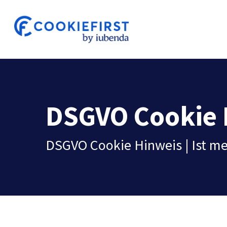
Skip
to
main
content
DSGVO Cookie 
DSGVO Cookie Hinweis | Ist m