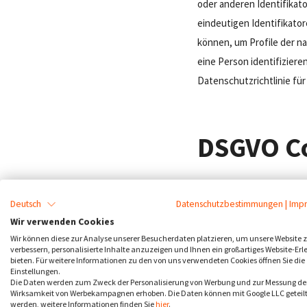
oder anderen Identifikat
eindeutigen Identifikat
können, um Profile der na
eine Person identifizier
Datenschutzrichtlinie fü
DSGVO Co
Die Datenschutz-Grundve
Deutsch
Datenschutzbestimmungen
|
Imp
Rat verabschiedet und trat
Wir verwenden Cookies
Wir können diese zur Analyse unserer Besucherdaten platzieren, um unsere Website 
verbessern, personalisierte Inhalte anzuzeigen und Ihnen ein großartiges Website-Erl
DSGVO-Text im Volltext 
bieten. Für weitere Informationen zu den von uns verwendeten Cookies öffnen Sie die
Einstellungen.
Die Daten werden zum Zweck der Personalisierung von Werbung und zur Messung de
Aber seine Geschichte ist
Wirksamkeit von Werbekampagnen erhoben. Die Daten können mit Google LLC geteil
werden, weitere Informationen finden Sie
hier
.