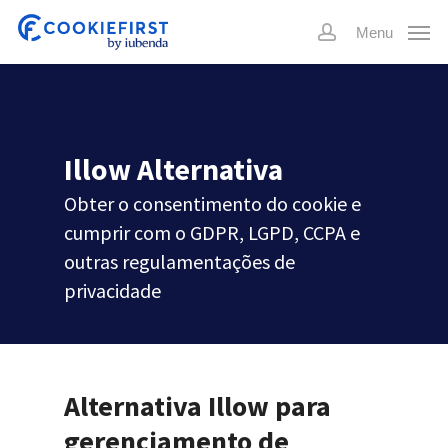
Skip
Menu
to
account
main
content
Illow Alternativa
Obter o consentimento do cookie e
cumprir com o GDPR, LGPD, CCPA e
outras regulamentações de
privacidade
Alternativa Illow para
gerenciamento de