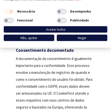
estejam cientes de cada elemento que coleta seus
dados, criando transparência e gerando confiança.
Necessário
Desempenho
Para as empresas, esse recurso minimiza o risco de
Funcional
Publicidade
penalidades por não conformidade, que podem ser
substanciais de acordo com leis como GDPR e
Aceitar todos
CCPA.
Não, ajustar
Negar
Consentimento documentado
A documentação do consentimento é igualmente
importante para a conformidade. Esse processo
envolve a manutenção de registros de quando e
como o consentimento do usuário foi obtido. Para
conformidade com o GDPR, esses dados devem
ser armazenados na UE. O CookieFirst atende a
esses requisitos com seus centros de dados
seguros e baseados na Europa, oferecendo às