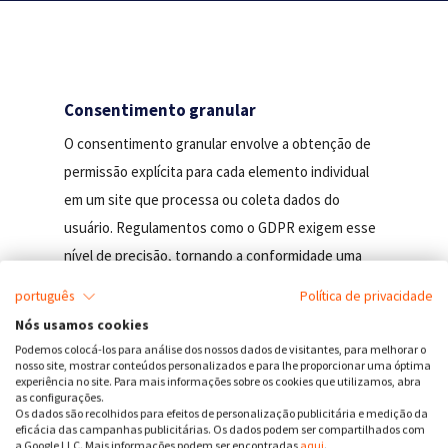
Consentimento granular
O consentimento granular envolve a obtenção de
permissão explícita para cada elemento individual
em um site que processa ou coleta dados do
usuário. Regulamentos como o GDPR exigem esse
nível de precisão, tornando a conformidade uma
tarefa complexa para os proprietários de sites. O
português
Política de privacidade
CookieFirst simplifica o consentimento granular ao
Nós usamos cookies
consolidar todas as informações necessárias em
Podemos colocá-los para análise dos nossos dados de visitantes, para melhorar o
nosso site, mostrar conteúdos personalizados e para lhe proporcionar uma óptima
um banner único e fácil de usar.
experiência no site. Para mais informações sobre os cookies que utilizamos, abra
as configurações.
Os dados são recolhidos para efeitos de personalização publicitária e medição da
O consentimento granular garante que os usuários
eficácia das campanhas publicitárias. Os dados podem ser compartilhados com
a Google LLC. Mais informações podem ser encontradas
aqui
.