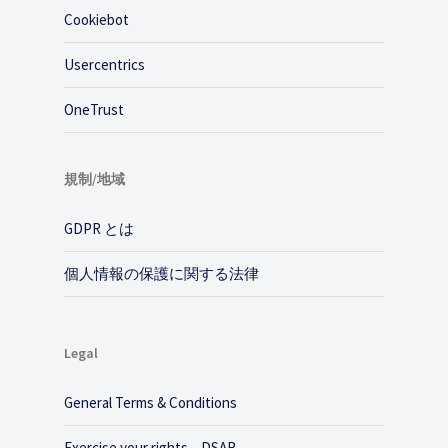
Cookiebot
Usercentrics
OneTrust
規制/地域
GDPR とは
個人情報の保護に関する法律
Legal
General Terms & Conditions
Exercise your rights – DSAR