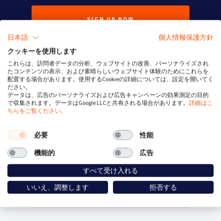
SIGN UP NOW
日本語
個人情報保護方針
クッキーを使用します
これらは、訪問者データの分析、ウェブサイトの改善、パーソナライズされ
たコンテンツの表示、および素晴らしいウェブサイト体験のためにこれらを
配置する場合があります。使用するCookieの詳細については、設定を開いてく
ださい。
データは、広告のパーソナライズおよび広告キャンペーンの効果測定の目的
で収集されます。データはGoogle LLCと共有される場合があります。
詳細はこ
ちらをご覧ください。
Service Status
必要
性能
GDPR とは
機能的
広告
すべて受け入れる
記事
いいえ、調整します
拒否する
連絡先