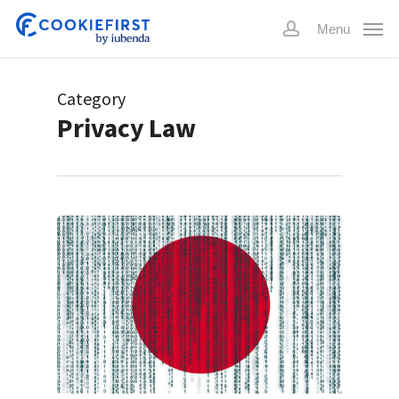
Skip
Menu
to
account
main
content
Category
Privacy Law