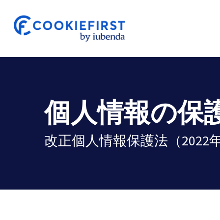
Skip
to
main
content
個人情報の保
改正個人情報保護法（202