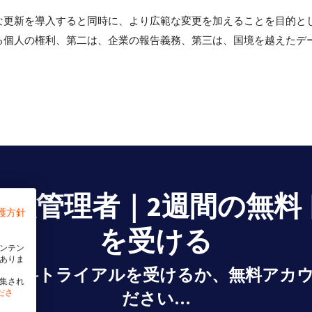
な更新を導入すると同時に、より広範な変更を加えることを目的と
る個人の権利、第二は、企業の報告義務、第三は、国境を越えたデ
同意管理者｜2週間の無料
護方針
を受ける
ンテン
ありま
間無料トライアルを受けるか、無料アカ
集され
ださ
ださい…