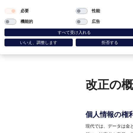
必要
性能
機能的
広告
すべて受け入れる
いいえ、調整します
拒否する
改正の
個人情報の権
現代では、データは金