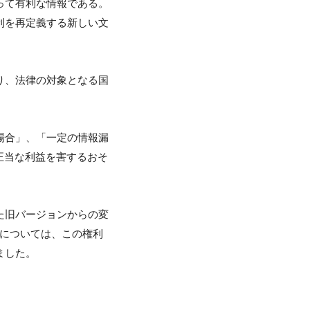
って有利な情報である。
利を再定義する新しい文
り、法律の対象となる国
場合」、「一定の情報漏
正当な利益を害するおそ
た旧バージョンからの変
タについては、この権利
ました。